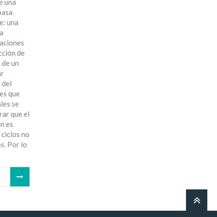
e una
basa
e: una
ra
raciones
cción de
 de un
ar
 del
nes que
les se
rar que el
en es
 ciclos no
s. Por lo