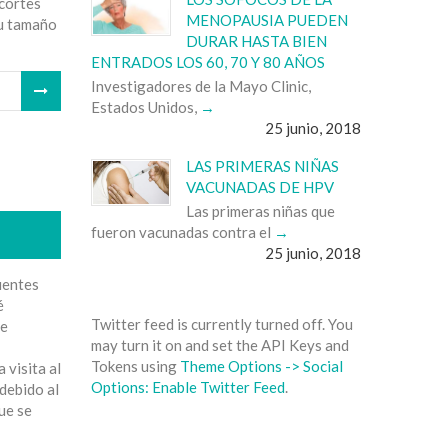
 cortes
MENOPAUSIA PUEDEN
su tamaño
DURAR HASTA BIEN
ENTRADOS LOS 60, 70 Y 80 AÑOS
Investigadores de la Mayo Clinic,
Estados Unidos,
25 junio, 2018
LAS PRIMERAS NIÑAS
VACUNADAS DE HPV
Las primeras niñas que
fueron vacunadas contra el
25 junio, 2018
uentes
é
Twitter feed is currently turned off. You
ue
may turn it on and set the API Keys and
Tokens using
Theme Options -> Social
 visita al
Options: Enable Twitter Feed
.
debido al
ue se