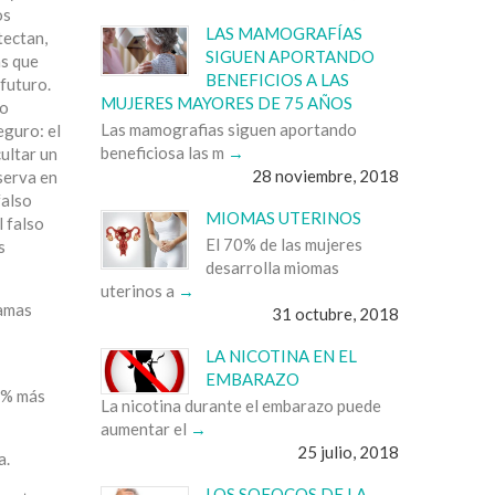
os
LAS MAMOGRAFÍAS
tectan,
SIGUEN APORTANDO
as que
BENEFICIOS A LAS
 futuro.
MUJERES MAYORES DE 75 AÑOS
no
Las mamografias siguen aportando
guro: el
beneficiosa las m
ultar un
28 noviembre, 2018
serva en
falso
MIOMAS UTERINOS
l falso
El 70% de las mujeres
s
desarrolla miomas
uterinos a
mamas
31 octubre, 2018
LA NICOTINA EN EL
EMBARAZO
20% más
La nicotina durante el embarazo puede
aumentar el
25 julio, 2018
a.
LOS SOFOCOS DE LA