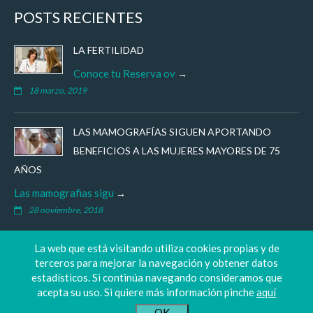
POSTS RECIENTES
LA FERTILIDAD
Conoce tu Reserva ov
18 marzo, 2019
LAS MAMOGRAFÍAS SIGUEN APORTANDO
BENEFICIOS A LAS MUJERES MAYORES DE 75
AÑOS
Las mamografias sigu
28 noviembre, 2018
La web que está visitando utiliza cookies propias y de
terceros para mejorar la navegación y obtener datos
estadísticos. Si continúa navegando consideramos que
acepta su uso. Si quiere más información pinche
aquí
Copyrights ©2016: TEKNOGIN - Ginecología y Obstetricia
OK