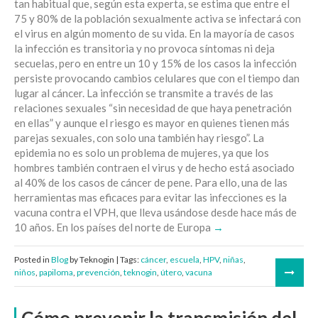
tan habitual que, según esta experta, se estima que entre el
75 y 80% de la población sexualmente activa se infectará con
el virus en algún momento de su vida. En la mayoría de casos
la infección es transitoria y no provoca síntomas ni deja
secuelas, pero en entre un 10 y 15% de los casos la infección
persiste provocando cambios celulares que con el tiempo dan
lugar al cáncer. La infección se transmite a través de las
relaciones sexuales “sin necesidad de que haya penetración
en ellas” y aunque el riesgo es mayor en quienes tienen más
parejas sexuales, con solo una también hay riesgo”. La
epidemia no es solo un problema de mujeres, ya que los
hombres también contraen el virus y de hecho está asociado
al 40% de los casos de cáncer de pene. Para ello, una de las
herramientas mas eficaces para evitar las infecciones es la
vacuna contra el VPH, que lleva usándose desde hace más de
10 años. En los países del norte de Europa
Posted in
Blog
by Teknogin | Tags:
cáncer
,
escuela
,
HPV
,
niñas
,
niños
,
papiloma
,
prevención
,
teknogin
,
útero
,
vacuna